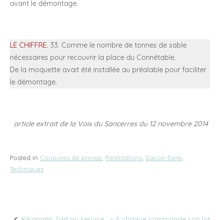
avant le démontage.
LE CHIFFRE.
33. Comme le nombre de tonnes de sable
nécessaires pour recouvrir la place du Connétable.
De la moquette avait été installée au préalable pour faciliter
le démontage.
article extrait de la Voix du Sancerres du 12 novembre 2014
Posted in
Coupures de presse
,
Réalisations
,
Savoir-faire
,
Techniques
Kikapami, l’art au service
« A chaque commande son lot